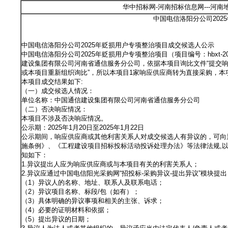
华中招标网-河南招标信息网---河
中国电信洛阳分公司202
中国电信洛阳分公司2025年贬损用户专项整治项目成交候选人公示
中国电信洛阳分公司2025年贬损用户专项整治项目（项目编号：hbxt-
建设集团有限公司河南省通信服务分公司，依据本项目询比文件“提交
或本项目重新组织询比”，所以本项目1家响应供应商转为直接采购，
本项目成交结果如下:
（一）成交候选人情况：
单位名称：中国通信建设集团有限公司河南省通信服务分公司
（二）否决响应情况：
本项目不涉及否决响应情况。
公示期：2025年1月20日至2025年1月22日
公示期间，响应供应商或其他利害关系人对成交候选人有异议的，可向
施条例》、《工程建设项目招标投标活动投诉处理办法》等法律法规,
知如下：
1.异议提出人应为响应供应商或与本项目有关的利害关系人；
2.异议应通过中国电信阳光采购网“招投标-采购异议-提出异议”模块
（1）异议人的名称、地址、联系人及联系电话；
（2）异议项目名称、标段/包（如有）；
（3）具体明确的异议事项和相关的主张、诉求；
（4）必要的证明材料和依据；
（5）提出异议的日期；