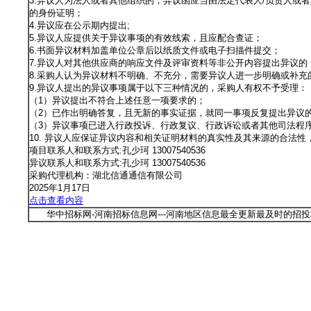
3.异议人为法人或者其他组织的，异议函应当由法定代表人/负责人或
的身份证明；
4.异议应在公示期内提出;
5.异议人应提供关于异议事项的有效线索，且应配合查证；
6.书面异议材料加盖单位公章后以纸质文件或电子扫描件提交；
7.异议人对其他供应商的响应文件及评审资料等非公开内容提出异议的
8.采购人认为异议材料不明确、不充分，需要异议人进一步明确或补
9.异议人提出的异议事项属于以下三种情况的，采购人有权不予受理：
（1）异议提出不符合上述任意一项要求的；
（2）已作出明确答复，且无新的事实证据，就同一事项反复提出异议
（3）异议事项已进入行政投诉、行政复议、行政诉讼或者其他司法程
10. 异议人应保证异议内容和相关证明材料的真实性及其来源的合法
项目联系人和联系方式:孔少珂 13007540536
异议联系人和联系方式:孔少珂 13007540536
采购代理机构：湖北信通通信有限公司
2025年1月17日
点击查看内容
华中招标网-河南招标信息网---河南地区信息最全更新最及时的招投标信息网站 