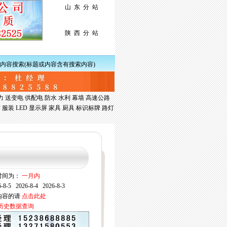
山 东 分 站
陕 西 分 站
内容搜索(标题或内容含有搜索内容)
力
送变电
供配电
防水
水利
幕墙
高速公路
材
服装
LED
显示屏
家具
厨具
标识标牌
路灯
间为：
一月内
-8-5
2026-8-4
2026-8-3
内容的请
点击此处
历史数据查询