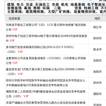
信息标题
地区
河南龙宇煤化工有限公司“ LED、LCD 显示屏外包维修”项目招标
商丘市
公告
VIP
郑州市电子信息工程学校led电子显示屏项目2026年8月政府采购意
郑州市
向
VIP
多功能厅改造采购项目招标公告(2026-JLZLCY-W3051)
新乡市
（LED）
VIP
金数智科公司设备系统集成项目（13312602）-LED屏幕公开招标
安阳市
公告
VIP
建设室外龙门式电子显示屏工程招标公告(2026-JJDHBE-G9089)
洛阳市
（LED）
VIP
郑州大学医学科学院医学学科融合创新研究院及化学学院拔尖人
郑州市
才科教融创基地LED系统采购项目竞争性磋商公告
濮阳市第二人民医院1号楼9楼多媒体会议室改造项目竞争性磋商
濮阳市
公告（LED）
VIP
济源产城融合示范区教育体育局幼儿园办公及信息化设备采购项
济源市