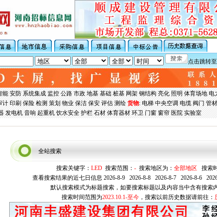
点击跳转至
智能
安防
系统集成
监控
公路
市政
地基
基础
桩基
网架
钢结构
亮化
照明
体育场地
电
审计
印刷
保险
检测
策划
物业
保洁
保安
评估
测绘
货物
:
电梯
中央空调
电缆
阀门
管
器
发电机
音响
起重机
饮水安全
护栏
石材
体育器材
环卫
门窗
窗帘
医院
实验室
全站搜索
搜索关键字：
LED
搜索范围：
-
搜索地区为：
全部地区
搜索时
查看搜索结果的近七日信息
2026-8-9
2026-8-8
2026-8-7
2026-8-6
2026
默认搜索模式为标题搜索，如要搜索标题以及内容当中含有搜索
搜索时间范围为
2023.10.1-至今
，搜索以前历史数据请前往：