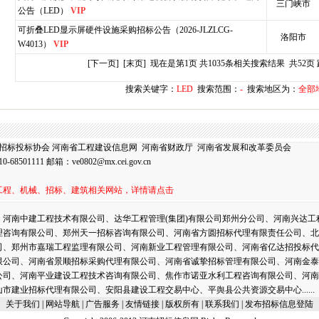
三门峡市
公告（LED）
VIP
可折叠LED显示屏硬件设施采购招标公告（2026-JLZLCG-
洛阳市
W4013）
VIP
[下一页]
[末页]
现在是第1页 共1035条相关搜索结果 共52页
搜索关键字：
LED
搜索范围：
-
搜索地区为：
全部
招标投标协会
河南省工程建设信息网
河南省财政厅
河南省发展和改革委员会
8501111 邮箱：
ve0802@mx.cei.gov.cn
工程、机械、招标、建筑相关网站，详情请点击
、河南中建工程技术有限公司、达华工程管理(集团)有限公司郑州分公司、河南兴达工
理咨询有限公司、郑州天一招标咨询有限公司、河南省方圆招标代理有限责任公司、北
司、郑州市嘉瑞工程监理有限公司、河南新业工程管理有限公司、河南省亿达招投标代
限公司、河南省景顺招标采购代理有限公司、河南省诚挚招标管理有限公司、河南金泰
公司、河南平业建设工程技术咨询有限公司、焦作市诺亚水利工程咨询有限公司、河南
山市建业招标代理有限公司、安阳县建设工程交易中心、平舆县公共资源交易中心
......
关于我们
| 网站导航 |
广告服务
| 友情链接 | 版权所有 |
联系我们
|
发布招标信息登陆