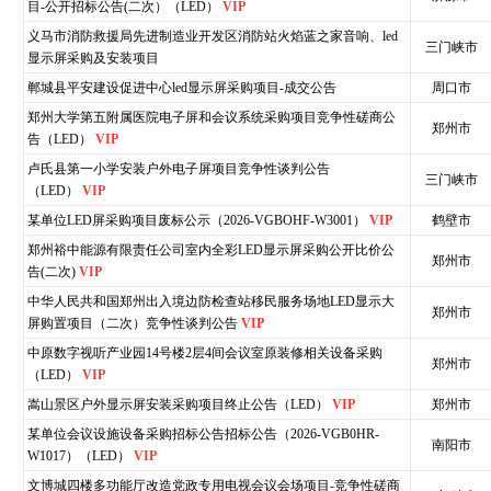
目-公开招标公告(二次）（LED）
VIP
义马市消防救援局先进制造业开发区消防站火焰蓝之家音响、led
三门峡市
显示屏采购及安装项目
郸城县平安建设促进中心led显示屏采购项目-成交公告
周口市
郑州大学第五附属医院电子屏和会议系统采购项目竞争性磋商公
郑州市
告（LED）
VIP
卢氏县第一小学安装户外电子屏项目竞争性谈判公告
三门峡市
（LED）
VIP
某单位LED屏采购项目废标公示（2026-VGBOHF-W3001）
VIP
鹤壁市
郑州裕中能源有限责任公司室内全彩LED显示屏采购公开比价公
郑州市
告(二次)
VIP
中华人民共和国郑州出入境边防检查站移民服务场地LED显示大
郑州市
屏购置项目（二次）竞争性谈判公告
VIP
中原数字视听产业园14号楼2层4间会议室原装修相关设备采购
郑州市
（LED）
VIP
嵩山景区户外显示屏安装采购项目终止公告（LED）
VIP
郑州市
某单位会议设施设备采购招标公告招标公告（2026-VGB0HR-
南阳市
W1017）（LED）
VIP
文博城四楼多功能厅改造党政专用电视会议会场项目-竞争性磋商