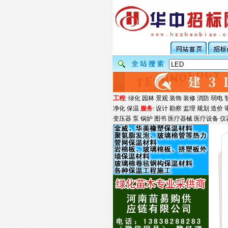
工程
:
绿化
园林
景观
装饰
装修
消防
弱电
净化
保温
服务
:
设计
勘察
监理
规划
造价
变压器
泵
锅炉
图书
医疗器械
医疗设备
仪