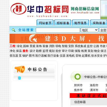
工程
:
绿化
园林
景观
装饰
装修
消防
弱电
智能
安防
系统集成
监控
公路
市政
净化
保温
服务
:
设计
勘察
监理
规划
造价
审计
印刷
保险
检测
策划
物业
保洁
变压器
泵
锅炉
图书
医疗器械
医疗设备
仪器
发电机
音响
起重机
饮水安全
护
中标公告--中标公
郑州市
洛阳市
焦作市
漯河市
信息标题