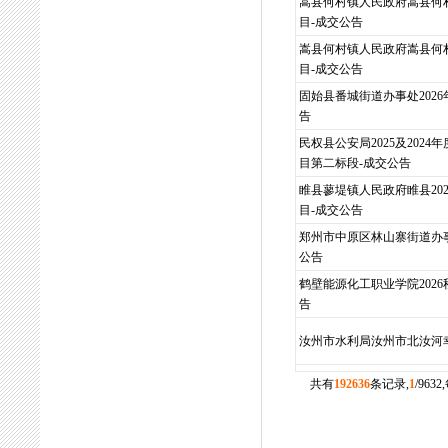
嵩县何村镇人民政府嵩县何
目-成交公告
嵩县何村镇人民政府嵩县何
目-成交公告
固始县番城街道办事处202
告
民权县公安局2025及202
目第二标段-成交公告
睢县蓼堤镇人民政府睢县20
目-成交公告
郑州市中原区林山寨街道办
公告
鹤壁能源化工职业学院202
告
汝州市水利局汝州市北汝河
共有
192636
条记录,
1
/963
828.003毫秒