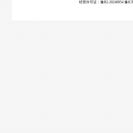
经营许可证：豫B2-20240954
豫ICP