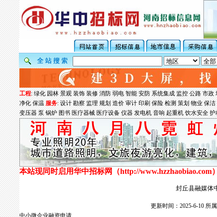
工程
:
绿化
园林
景观
装饰
装修
消防
弱电
智能
安防
系统集成
监控
公路
市政
净化
保温
服务
:
设计
勘察
监理
规划
造价
审计
印刷
保险
检测
策划
物业
保洁
变压器
泵
锅炉
图书
医疗器械
医疗设备
仪器
发电机
音响
起重机
饮水安全
护
本站现同时启用华中招标网（
http://www.hzzhaobiao.com
封丘县融媒体中
更新时间：2025-6-10
中小微企业融资申请