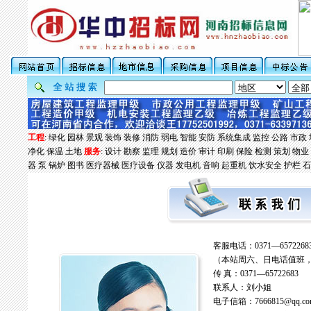
工程
:
绿化
园林
景观
装饰
装修
消防
弱电
智能
安防
系统集成
监控
公路
市政
净化
保温
土地
服务
:
设计
勘察
监理
规划
造价
审计
印刷
保险
检测
策划
物业
器
泵
锅炉
图书
医疗器械
医疗设备
仪器
发电机
音响
起重机
饮水安全
护栏
石
客服电话：0371—6572268
（本站周六、日电话值班，星
传 真：0371—65722683
联系人：刘小姐
电子信箱：
7666815@qq.c